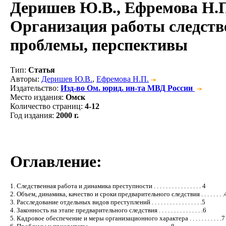
Деришев Ю.В., Ефремова Н.
Организация работы следств
проблемы, перспективы
Тип
:
Статья
Авторы
:
Деришев Ю.В.
,
Ефремова Н.П.
Издательство
:
Изд-во Ом. юрид. ин-та МВД России
Место издания
:
Омск
Количество страниц
:
4-12
Год издания
:
2000 г.
Оглавление:
1. Следственная работа и динамика преступности . . . . . . . . . . . . . . . . 4
2. Объем, динамика, качество и сроки предварительного следствия . . . . . . . .
3. Расследование отдельных видов преступлений . . . . . . . . . . . . . . . . .5
4. Законность на этапе предварительного следствия . . . . . . . . . . . . . . .6
5. Кадровое обеспечение и меры организационного характера . . . . . . . . . . .7