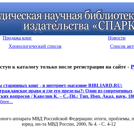
Продажа книг
Новости
Хронологический список
Список авт
ступ к каталогу только после регистрации на сайте -
Р
 старинных книг - в интернет-магазине BIBLIARD.RU:
 гражданское право и где его пределы?: Один из современных
их вопросов / Кавелин К. – С.-Пб.: Тип. Имп. Акад. наук, 186
нее...
ного аппарата МВД Российской Федерации: итоги, проблемы, пер
юрид. ин-та МВД России, 2000, № 4. - С. 4-12