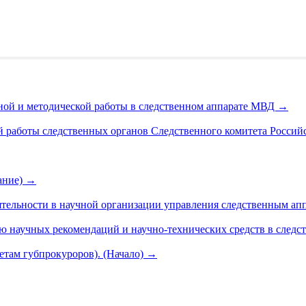
ной и методической работы в следственном аппарате МВД
→
й работы следственных органов Следственного комитета Росси
чание)
→
ятельности в научной организации управления следственным ап
ию научных рекомендаций и научно-технических средств в след
четам губпрокуроров). (Начало)
→