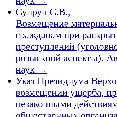
наук
→
Супрун С.В.,
Возмещение материальн
гражданам при раскрыт
преступлений (уголовн
розыскной аспекты). Авт
наук
→
Указ Президиума Верхо
возмещении ущерба, п
незаконными действиям
общественных организа