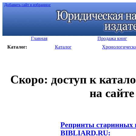
Добавить сайт в избранное
Главная
Продажа книг
Каталог:
Каталог
Хронологическ
Скоро: доступ к катал
на сайте
Репринты старинных к
BIBLIARD.RU: