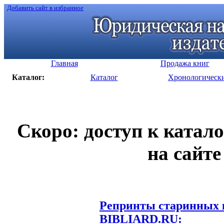
Добавить сайт в избранное
Главная
Продажа книг
Каталог:
Каталог
Хронологическ
Скоро: доступ к катал
на сайте
Репринты старинных к
BIBLIARD.RU: