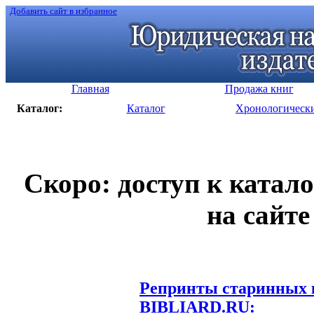
Добавить сайт в избранное
Главная
Продажа книг
Каталог:
Каталог
Хронологическ
Скоро: доступ к катал
на сайте
Репринты старинных к
BIBLIARD.RU: