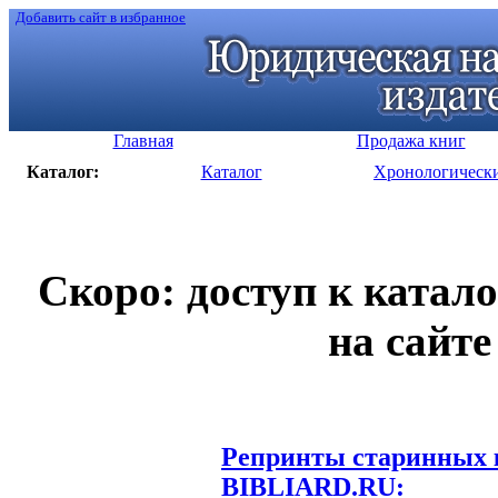
Добавить сайт в избранное
Главная
Продажа книг
Каталог:
Каталог
Хронологическ
Скоро: доступ к катал
на сайте
Репринты старинных к
BIBLIARD.RU: