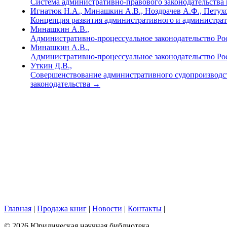
Система административно-правового законодательства
Игнатюк Н.А., Минашкин А.В., Ноздрачев А.Ф., Петухо
Концепция развития административного и администрат
Минашкин А.В.,
Административно-процессуальное законодательство Рос
Минашкин А.В.,
Административно-процессуальное законодательство Росс
Уткин Д.В.,
Совершенствование административного судопроизводст
законодательства
→
Главная
|
Продажа книг
|
Новости
|
Контакты
|
© 2026 Юридическая научная библиотека