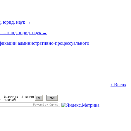
. юрид. наук
→
... канд. юрид. наук
→
ификации административно-процессуального
↑ Вверх