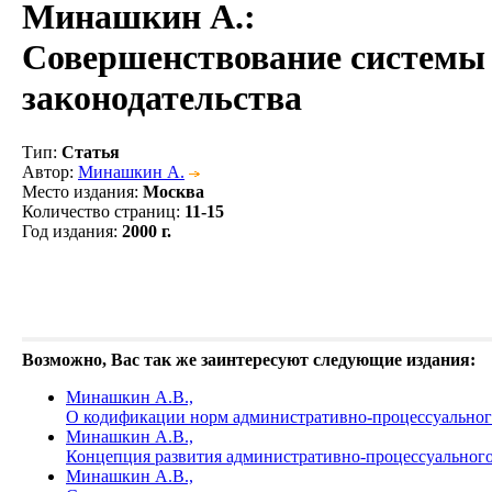
Минашкин А.
:
Совершенствование системы 
законодательства
Тип
:
Статья
Автор
:
Минашкин А.
Место издания
:
Москва
Количество страниц
:
11-15
Год издания
:
2000 г.
Возможно, Вас так же заинтересуют следующие издания:
Минашкин А.В.,
О кодификации норм административно-процессуальног
Минашкин А.В.,
Концепция развития административно-процессуального
Минашкин А.В.,