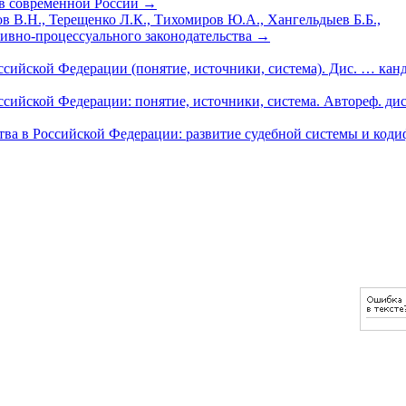
 в современной России
→
в В.Н., Терещенко Л.К., Тихомиров Ю.А., Хангельдыев Б.Б.,
ивно-процессуального законодательства
→
сийской Федерации (понятие, источники, система). Дис. … канд
ийской Федерации: понятие, источники, система. Автореф. дис. 
ва в Российской Федерации: развитие судебной системы и код