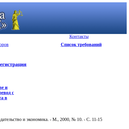
Контакты
оров
Список требований
егистрация
ве и
ревод с
та в
ельство и экономика. - М., 2000, № 10. - С. 11-15