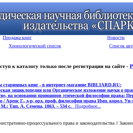
Продажа книг
Новости
Хронологический список
Список авт
ступ к каталогу только после регистрации на сайте -
Р
 старинных книг - в интернет-магазине BIBLIARD.RU:
кая энциклопедия или Органическое изложение науки о пра
тве, на основании принципов этической философии права: Пе
 / Аренс Г., д-р, орд. проф. философии права Имп. корол. Ун-
 М.: Тип. А. Семена, 1863. – 534 с.
Подробнее...
ративно-процессуального права и законодательства // Законодат