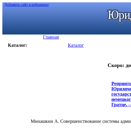
Добавить сайт в избранное
Главная
Каталог:
Каталог
Скоро: до
Репринты
Юридичес
государс
немецкого
Гратце. –
Минашкин А. Совершенствование системы админист