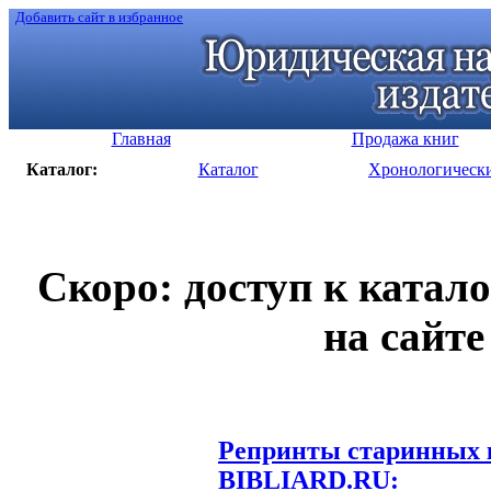
Добавить сайт в избранное
Главная
Продажа книг
Каталог:
Каталог
Хронологическ
Скоро: доступ к катал
на сайте
Репринты старинных к
BIBLIARD.RU: