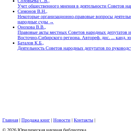
Соловьева С.В.,
Учет общественного мнения в деятельности Советов н
Симонов В.Н.,
Некоторые организационно-правовые вопросы деятельн
народные суды
→
Онохова В.В.,
Правовые акты местных Советов народных депутатов и 
Восточно-Сибирского региона. Автореф. дис. ... канд. 
Баталов К.Б.,
Деятельность Советов народных депутатов по руковод
Главная
|
Продажа книг
|
Новости
|
Контакты
|
© 2026 Юридическая научная библиотека