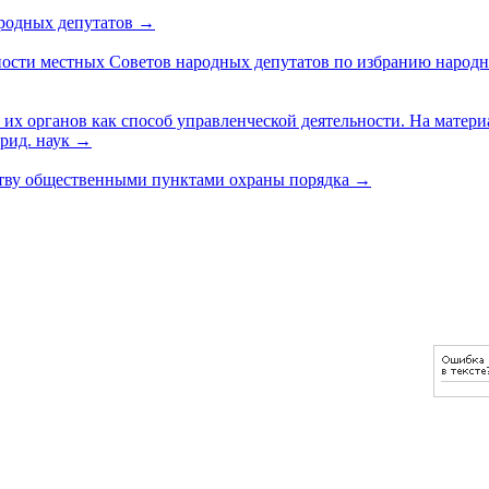
ародных депутатов
→
ости местных Советов народных депутатов по избранию народны
их органов как способ управленческой деятельности. На матери
юрид. наук
→
ству общественными пунктами охраны порядка
→