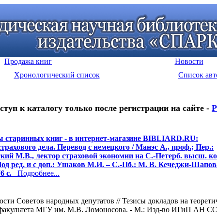
Продажа книг
Новости
Хронологический список
Список авт
ступ к каталогу только после регистрации на сайте -
Р
 старинных книг - в интернет-магазине BIBLIARD.RU:
трахового дела. Перевод с немецкого / Манэс А., проф.; Пер.:
кий М.В., лектор страховой экономии на С.-Петерб. высш. к
Под ред. и с доп.: Ушаков М.И. – С.-Пб.: М. В. Кечеджи-Шапов
6 c.
Подробнее...
сти Советов народных депутатов // Тезисы докладов на теорети
акультета МГУ им. М.В. Ломоносова. - М.: Изд-во ИГиП АН СССР