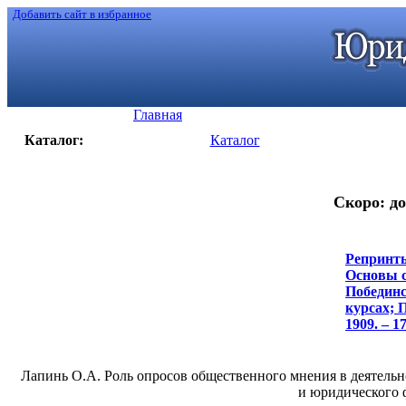
Добавить сайт в избранное
Главная
Каталог:
Каталог
Скоро: до
Репринты
Основы с
Побединс
курсах; 
1909. – 17
Лапинь О.А. Роль опросов общественного мнения в деятельно
и юридического ф