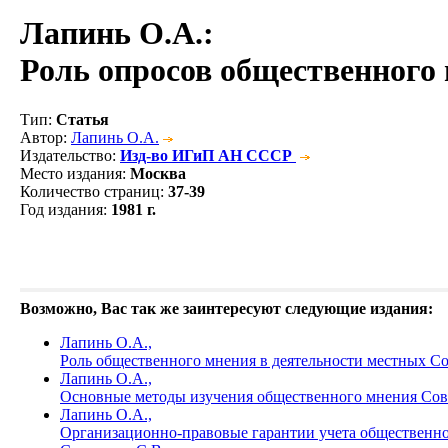
Лапинь О.А.
:
Роль опросов общественного 
Тип
:
Статья
Автор
:
Лапинь О.А.
Издательство
:
Изд-во ИГиП АН СССР
Место издания
:
Москва
Количество страниц
:
37-39
Год издания
:
1981 г.
Возможно, Вас так же заинтересуют следующие издания:
Лапинь О.А.,
Роль общественного мнения в деятельности местных Сов
Лапинь О.А.,
Основные методы изучения общественного мнения Сов
Лапинь О.А.,
Организационно-правовые гарантии учета общественн