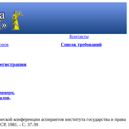
Контакты
оров
Список требований
егистрация
оммерч.
алов,
ческой конференции аспирантов института государства и права
, 1981. - С. 37-39