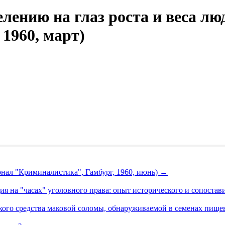
ению на глаз роста и веса лю
1960, март)
рнал "Криминалистика", Гамбург, 1960, июнь)
→
ия на "часах" уголовного права: опыт исторического и сопоста
кого средства маковой соломы, обнаруживаемой в семенах пище