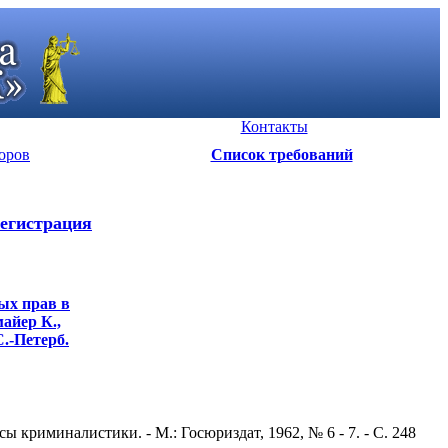
Контакты
оров
Список требований
егистрация
ых прав в
майер К.,
С.-Петерб.
 криминалистики. - М.: Госюриздат, 1962, № 6 - 7. - С. 248