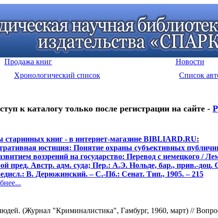
Продажа книг
Новости
Хронологический список
Список авт
ступ к каталогу только после регистрации на сайте -
Р
 старинных книг - в интернет-магазине BIBLIARD.RU:
ративная юстиция: Понятие охраны субъективных публичн
развитием воззрений на государство: Перевод с немецкого / Ле
рой пред. Австр. адм. суда; Пер.: А.Э. Нольде, бар., прив.-доц. 
едисл.: В. Дерюжинский. – С.-Пб.: Сенат. Тип., 1905. – 215
нее...
дей. (Журнал "Криминалистика", Гамбург, 1960, март) // Вопросы