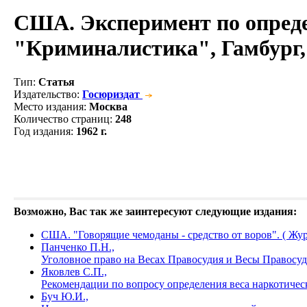
США. Эксперимент по определ
"Криминалистика", Гамбург, 
Тип
:
Статья
Издательство
:
Госюриздат
Место издания
:
Москва
Количество страниц
:
248
Год издания
:
1962 г.
Возможно, Вас так же заинтересуют следующие издания:
США. "Говорящие чемоданы - средство от воров". ( Жу
Панченко П.Н.,
Уголовное право на Весах Правосудия и Весы Правосуд
Яковлев С.П.,
Рекомендации по вопросу определения веса наркотичес
Буч Ю.И.,