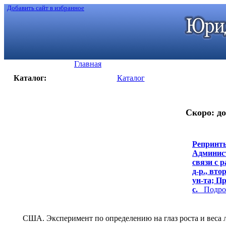
Добавить сайт в избранное
Главная
Каталог:
Каталог
Скоро: до
Репринты
Админист
связи с 
д-р., вто
ун-та; Пр
с.
Подроб
США. Эксперимент по определению на глаз роста и веса лю