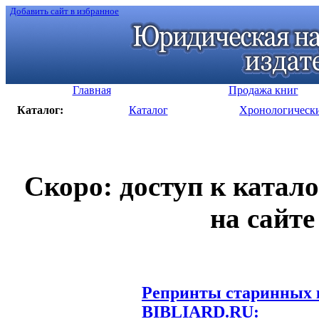
Добавить сайт в избранное
Главная
Продажа книг
Каталог:
Каталог
Хронологическ
Скоро: доступ к катал
на сайте
Репринты старинных к
BIBLIARD.RU: