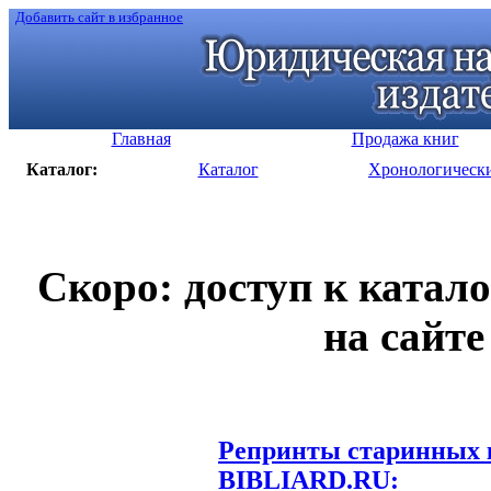
Добавить сайт в избранное
Главная
Продажа книг
Каталог:
Каталог
Хронологическ
Скоро: доступ к катал
на сайте
Репринты старинных к
BIBLIARD.RU: