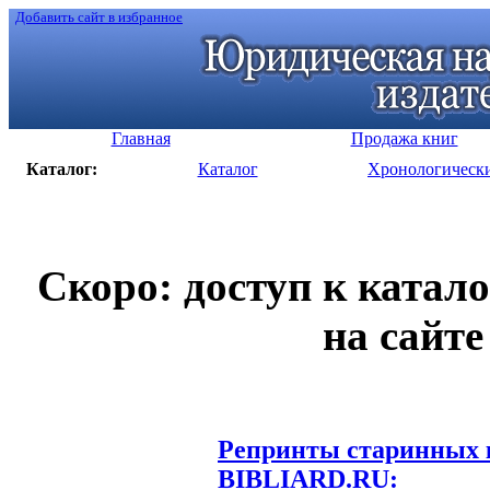
Добавить сайт в избранное
Главная
Продажа книг
Каталог:
Каталог
Хронологическ
Скоро: доступ к катал
на сайте
Репринты старинных к
BIBLIARD.RU: