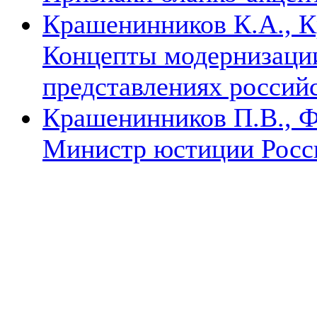
Крашенинников К.А., К
Концепты модернизации
представлениях россий
Крашенинников П.В., Ф
Министр юстиции Росс