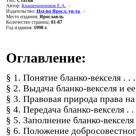
Тип
:
Статья
Автор
:
Крашенинников Е.А.
Издательство
:
Изд-во Яросл. ун-та
Место издания
:
Ярославль
Количество страниц
:
81-87
Год издания
:
1998 г.
Оглавление:
§ 1. Понятие бланко-векселя . . . . . . .
§ 2. Выдача бланко-векселя и ее после
§ 3. Правовая природа права на заполн
§ 4. Передача бланко-векселя . . . . . . 
§ 5. Заполнение бланко-векселя . . . . .
§ 6. Положение добросовестного прио