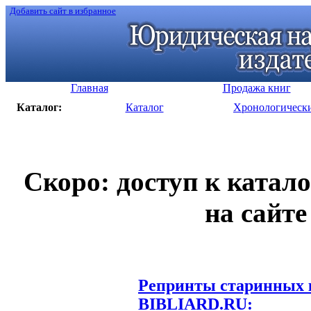
Добавить сайт в избранное
Главная
Продажа книг
Каталог:
Каталог
Хронологическ
Скоро: доступ к катал
на сайте
Репринты старинных к
BIBLIARD.RU: