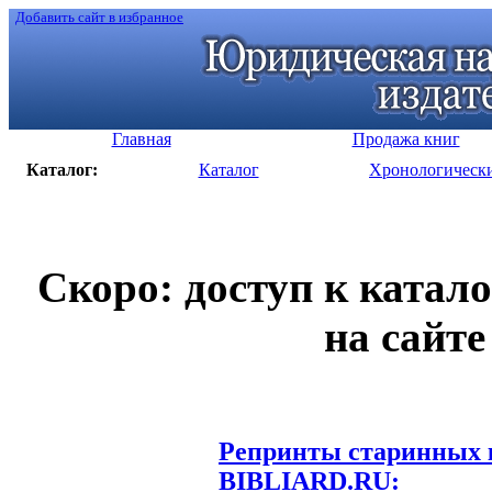
Добавить сайт в избранное
Главная
Продажа книг
Каталог:
Каталог
Хронологическ
Скоро: доступ к катал
на сайте
Репринты старинных к
BIBLIARD.RU: