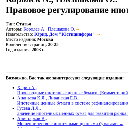
Правовое регулирование ипо
Тип
:
Статья
Авторы
:
Королев А.
,
Плешакова О.
Издательство
:
Юрид. Дом "Юстицинформ"
Место издания
:
Москва
Количество страниц
:
20-25
Год издания
:
2003 г.
Возможно, Вас так же заинтересуют следующие издания:
Харин А.,
Производные ипотечные ценные бумаги. (Комментарий
Ананьева К.Я., Ливанская Е.В.,
Ипотечные ценные бумаги в системе рефинансировани
Гусева Л.Л.,
Значение ипотечных ценных бумаг для развития рынк
Алистархов В.,
Мошенничество с ипотечными ценными бумагами
→