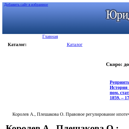
Добавить сайт в избранное
Главная
Каталог:
Каталог
Скоро: до
Репринты
История 
пом. стат
1859. – 17
Королев А., Плешакова О. Правовое регулирование ипотеч
Королев А., Плешакова О.
: