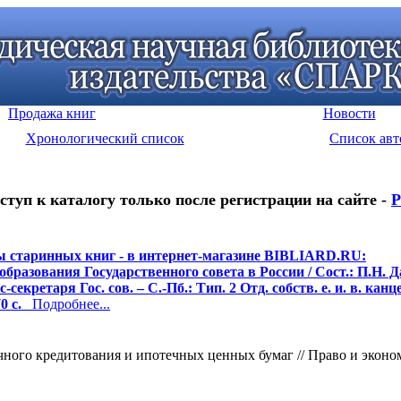
Продажа книг
Новости
Хронологический список
Список авт
ступ к каталогу только после регистрации на сайте -
Р
 старинных книг - в интернет-магазине BIBLIARD.RU:
образования Государственного совета в России / Сост.: П.Н. 
с-секретаря Гос. сов. – С.-Пб.: Тип. 2 Отд. собств. е. и. в. кан
0 с.
Подробнее...
ного кредитования и ипотечных ценных бумаг // Право и эконом