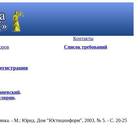
Контакты
оров
Список требований
егистрация
Даневский,
целярии,
ика. - М.: Юрид. Дом "Юстицинформ", 2003, № 5. - С. 20-25