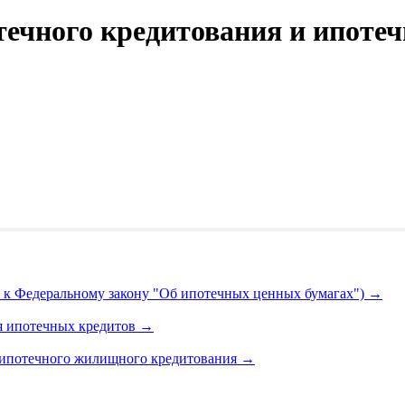
течного кредитования и ипоте
 к Федеральному закону "Об ипотечных ценных бумагах")
→
я ипотечных кредитов
→
а ипотечного жилищного кредитования
→