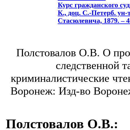
Курс гражданского суд
К., доц. С.-Петерб. ун-
Стасюлевича, 1879. – 4
Полстовалов О.В. О пр
следственной т
криминалистические чтен
Воронеж: Изд-во Воронеж.
Полстовалов О.В.
: