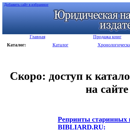
Добавить сайт в избранное
Главная
Продажа книг
Каталог:
Каталог
Хронологическ
Скоро: доступ к катал
на сайте
Репринты старинных к
BIBLIARD.RU: