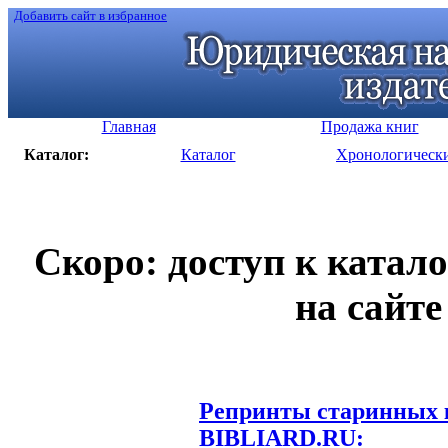
Добавить сайт в избранное
Главная
Продажа книг
Каталог:
Каталог
Хронологическ
Скоро: доступ к катал
на сайте
Репринты старинных к
BIBLIARD.RU: