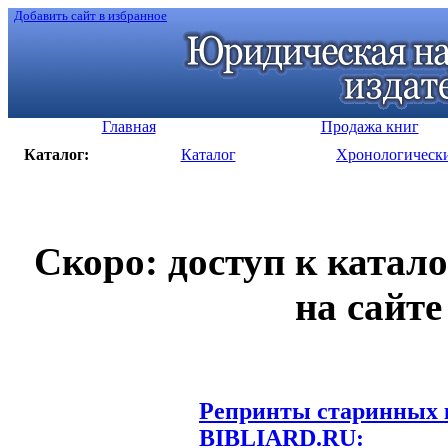
Добавить сайт в избранное
Главная
Продажа книг
Каталог:
Каталог
Хронологическ
Скоро: доступ к катал
на сайте
Репринты старинных к
BIBLIARD.RU: