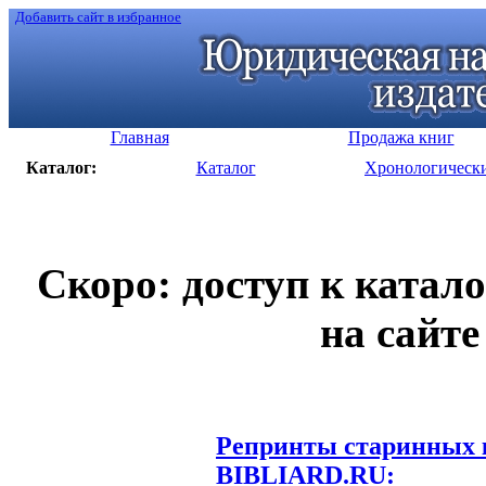
Добавить сайт в избранное
Главная
Продажа книг
Каталог:
Каталог
Хронологическ
Скоро: доступ к катал
на сайте
Репринты старинных к
BIBLIARD.RU: