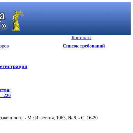
Контакты
оров
Список требований
егистрация
ства:
– 220
нность. - М.: Известия, 1963, № 8. - С. 16-20