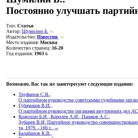
Постоянно улучшать партий
Тип
:
Статья
Автор
:
Шумилин Б.
Издательство
:
Известия
Место издания
:
Москва
Количество страниц
:
16-20
Год издания
:
1963 г.
Возможно, Вас так же заинтересуют следующие издания:
Труфанов С.В.,
О партийном руководстве советскими судебными органа
Губачиков В.И.,
О партийном руководстве органами внутренних дел АС
Кожохин Б.И., Королев А.И., Пашков А.С.,
Зубарев В.И. Партийное руководство совершенствование
та, 1979. - 166 с.
→
Балабанов К.В.,