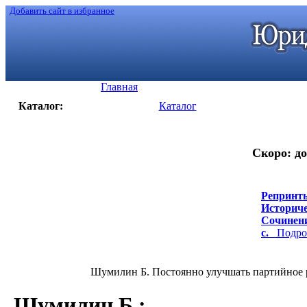
Добавить сайт в избранное
Главная
Каталог:
Каталог
Скоро: до
Репринты
Историче
Сочинени
с.
Подроб
Шумилин Б. Постоянно улучшать партийное ру
Шумилин Б.
: