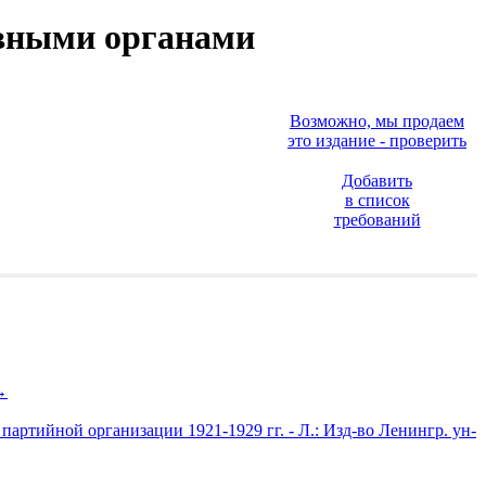
ивными органами
Возможно, мы продаем
это издание - проверить
Добавить
в список
требований
→
артийной организации 1921-1929 гг. - Л.: Изд-во Ленингр. ун-