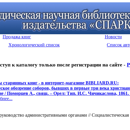
Продажа книг
Новости
Хронологический список
Список авт
ступ к каталогу только после регистрации на сайте -
Р
 старинных книг - в интернет-магазине BIBLIARD.RU:
ское обозрение соборов, бывших в первые три века христиан
е / Поморцев А., свящ. – Орел: Тип. И.С. Чичикаслова, 1861. 
нее...
ководство административными органами // Социалистическая зако