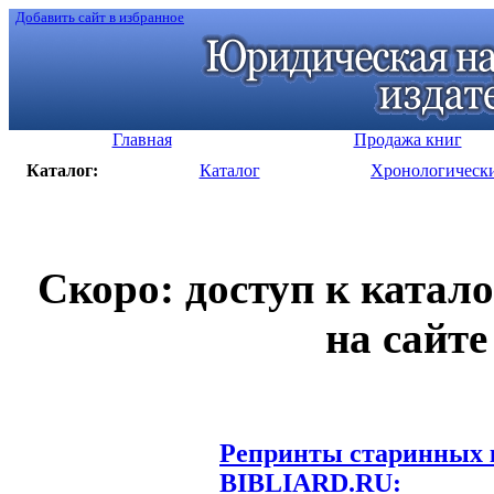
Добавить сайт в избранное
Главная
Продажа книг
Каталог:
Каталог
Хронологическ
Скоро: доступ к катал
на сайте
Репринты старинных к
BIBLIARD.RU: