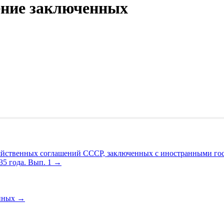
ение заключенных
яйственных соглашений СССР, заключенных с иностранными го
35 года. Вып. 1
→
енных
→