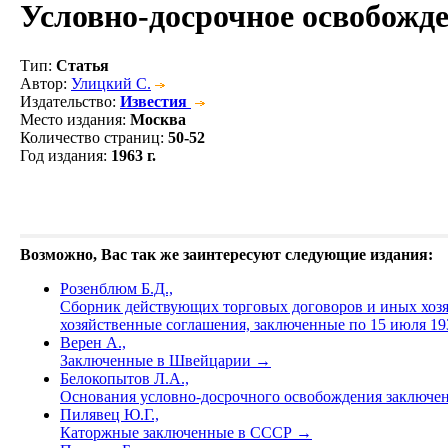
Условно-досрочное освобожд
Тип
:
Статья
Автор
:
Улицкий С.
Издательство
:
Известия
Место издания
:
Москва
Количество страниц
:
50-52
Год издания
:
1963 г.
Возможно, Вас так же заинтересуют следующие издания:
Розенблюм Б.Д.,
Сборник действующих торговых договоров и иных хоз
хозяйственные соглашения, заключенные по 15 июля 19
Верен А.,
Заключенные в Швейцарии
→
Белокопытов Л.А.,
Основания условно-досрочного освобождения заключ
Пилявец Ю.Г.,
Каторжные заключенные в СССР
→