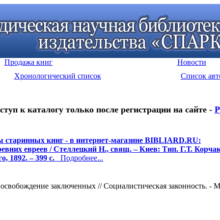
Продажа книг
Новости
Хронологический список
Список авт
ступ к каталогу только после регистрации на сайте -
Р
 старинных книг - в интернет-магазине BIBLIARD.RU:
ревних евреев / Стеллецкий Н., свящ. – Киев: Тип. Г.Т. Корчак
, 1892. – 399 с.
Подробнее...
свобождение заключенных // Социалистическая законность. - М.: 