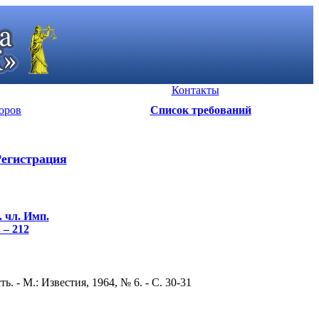
Контакты
оров
Список требований
егистрация
. чл. Имп.
 – 212
- М.: Известия, 1964, № 6. - С. 30-31