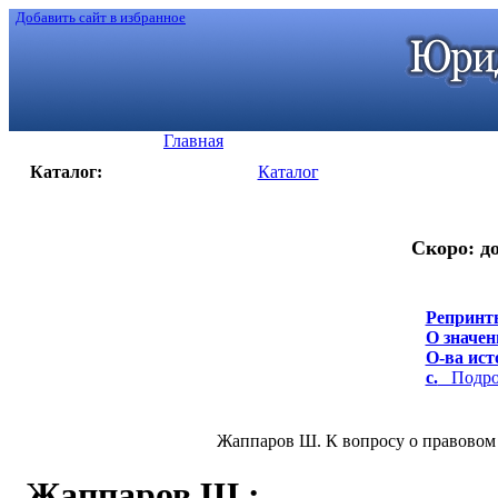
Добавить сайт в избранное
Главная
Каталог:
Каталог
Скоро: до
Репринт
О значен
О-ва исто
с.
Подроб
Жаппаров Ш. К вопросу о правовом п
Жаппаров Ш.
: