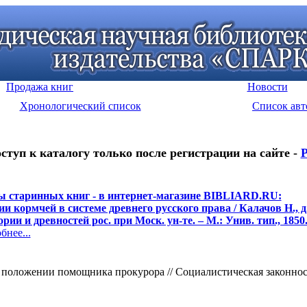
Продажа книг
Новости
Хронологический список
Список авт
ступ к каталогу только после регистрации на сайте -
Р
ы старинных книг - в интернет-магазине BIBLIARD.RU:
ии кормчей в системе древнего русского права / Калачов Н., д
рии и древностей рос. при Моск. ун-те. – М.: Унив. тип., 1850.
нее...
оложении помощника прокурора // Социалистическая законность. 