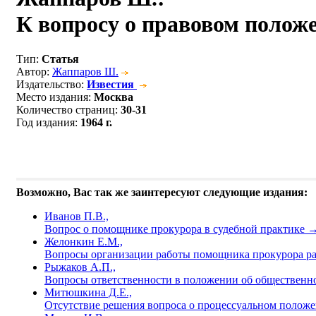
К вопросу о правовом поло
Тип
:
Статья
Автор
:
Жаппаров Ш.
Издательство
:
Известия
Место издания
:
Москва
Количество страниц
:
30-31
Год издания
:
1964 г.
Возможно, Вас так же заинтересуют следующие издания:
Иванов П.В.,
Вопрос о помощнике прокурора в судебной практике
Желонкин Е.М.,
Вопросы организации работы помощника прокурора ра
Рыжаков А.П.,
Вопросы ответственности в положении об общественн
Митюшкина Д.Е.,
Отсутствие решения вопроса о процессуальном положе