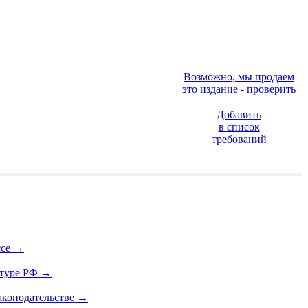
Возможно, мы продаем
это издание - проверить
Добавить
в список
требований
ссе
→
атуре РФ
→
аконодательстве
→