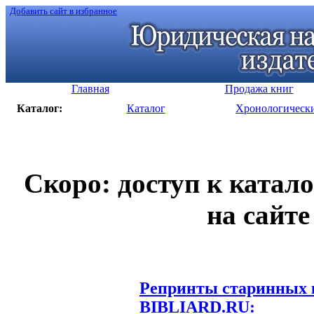
Добавить сайт в избранное
Главная
Продажа книг
Каталог:
Каталог
Хронологическ
Скоро: доступ к катал
на сайте
Репринты старинных к
BIBLIARD.RU: