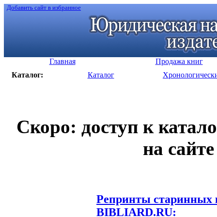
Добавить сайт в избранное
Главная
Продажа книг
Каталог:
Каталог
Хронологическ
Скоро: доступ к катал
на сайте
Репринты старинных к
BIBLIARD.RU: