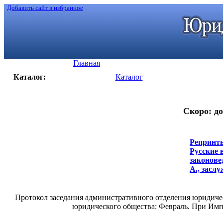
Добавить сайт в избранное
Главная
Каталог:
Каталог
Скоро: до
Репринты
Русские 
законове
А., заслуж
Протокол заседания административного отделения юридическо
юридического общества: Февраль. При Импер