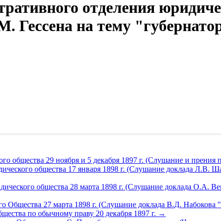
тративного отделения юридиче
М. Гессена на тему "губернато
го общества 29 ноября и 5 декабря 1897 г. (Слушание и прения
ического общества 17 января 1898 г. (Слушание доклада Л.В. 
ического общества 28 марта 1898 г. (Слушание доклада О.А. Ве
о Общества 27 марта 1898 г. (Слушание доклада В.Д. Набокова 
щества по обычному праву 20 декабря 1897 г.
→