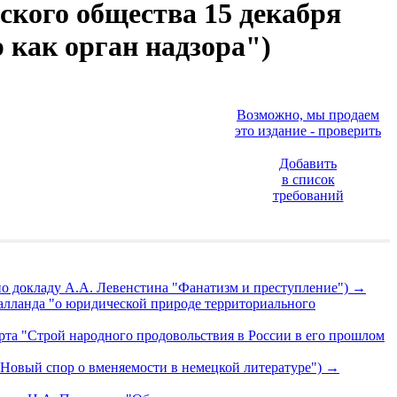
ского общества 15 декабря
р как орган надзора")
Возможно, мы продаем
это издание - проверить
Добавить
в список
требований
 по докладу А.А. Левенстина "Фанатизм и преступление")
→
Шалланда "о юридической природе территориального
рта "Строй народного продовольствия в России в его прошлом
"Новый спор о вменяемости в немецкой литературе")
→