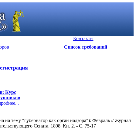
Контакты
оров
Список требований
егистрация
и: Курс
 Мушников
обнее...
 на тему "губернатор как орган надзора"): Февраль // Журнал
ельствующего Сената, 1898, Кн. 2. - С. 75-17