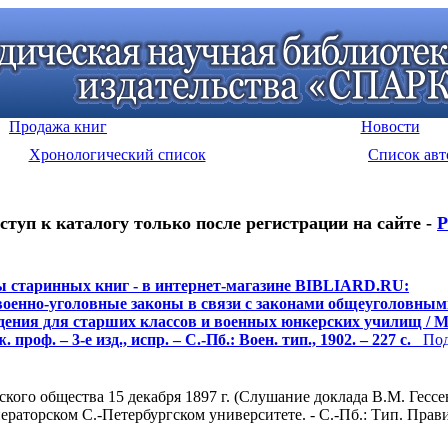
Продажа книг
Новости
Хронологический список
Список авт
ступ к каталогу только после регистрации на сайте -
Р
 старинных книг - в интернет-магазине BIBLIARD.RU:
военно-уголовные законы в связи с законами общеуголовным
дения для старших классов и военных юнкерских училищ /
. проф. – 3-е изд., испр. – С.-Пб.: Воен. тип., 1902. – 227 с.
Подр
го общества 15 декабря 1897 г. (Слушание доклада В.М. Гессена
аторском С.-Петербургском университете. - С.-Пб.: Тип. Правит