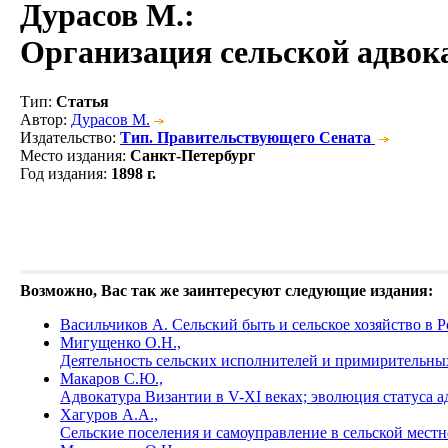
Дурасов М.
:
Организация сельской адвок
Тип
:
Статья
Автор
:
Дурасов М.
Издательство
:
Тип. Правительствующего Сената
Место издания
:
Санкт-Петербург
Год издания
:
1898 г.
Возможно, Вас так же заинтересуют следующие издания:
Васильчиков А. Сельский быть и сельское хозяйство в Рос
Мигущенко О.Н.,
Деятельность сельских исполнителей и примирительных 
Макаров С.Ю.,
Адвокатура Византии в V-XI веках; эволюция статуса а
Хагуров А.А.,
Сельские поселения и самоуправление в сельской мест