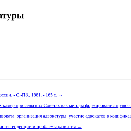
атуры
сии. - С.-Пб., 1881. - 165 с.
→
камер при сельских Советах как методы формирования правосозн
двоката, организация адвокатуры, участие адвокатов в кодифик
ности тенденции и проблемы развития
→