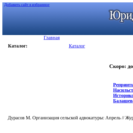
Добавить сайт в избранное
Главная
Каталог:
Каталог
Скоро: до
Репринты
Насильст
Историко
Балашева,
Дурасов М. Организация сельской адвокатуры: Апрель // Жу