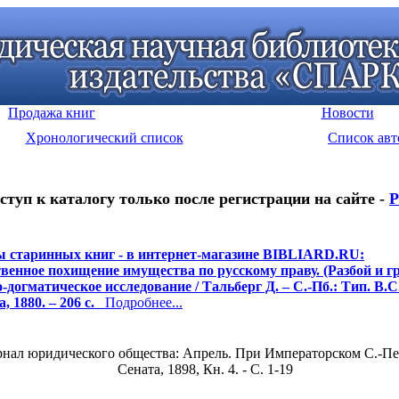
Продажа книг
Новости
Хронологический список
Список авт
ступ к каталогу только после регистрации на сайте -
Р
 старинных книг - в интернет-магазине BIBLIARD.RU:
венное похищение имущества по русскому праву. (Разбой и г
-догматическое исследование / Тальберг Д. – С.-Пб.: Тип. В.С
 1880. – 206 с.
Подробнее...
рнал юридического общества: Апрель. При Императорском С.-Пет
Сената, 1898, Кн. 4. - С. 1-19