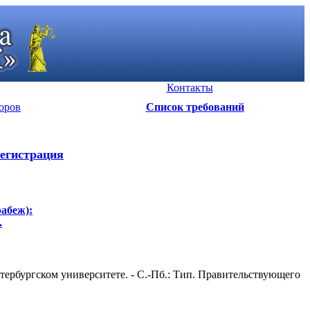
Контакты
оров
Список требований
егистрация
рабеж):
.
ербургском университете. - С.-Пб.: Тип. Правительствующего