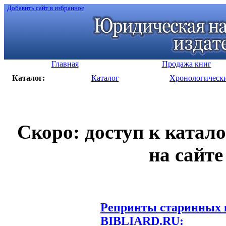
Добавить сайт в избранное
Главная
Продажа книг
Каталог:
Каталог
Хронологическ
Скоро: доступ к катал
на сайте
Репринты старинных к
BIBLIARD.RU: