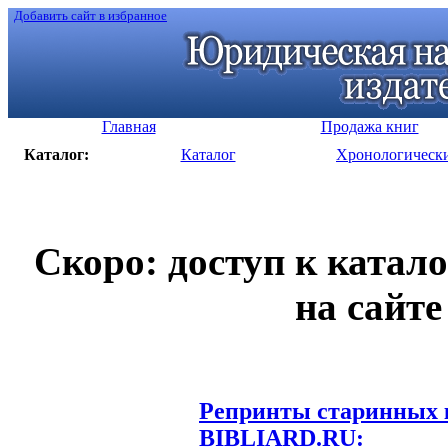
Добавить сайт в избранное
Главная
Продажа книг
Каталог:
Каталог
Хронологическ
Скоро: доступ к катал
на сайте
Репринты старинных к
BIBLIARD.RU: