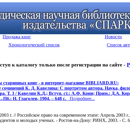
Продажа книг
Новости
Хронологический список
Список авт
ступ к каталогу только после регистрации на сайте -
Р
 старинных книг - в интернет-магазине BIBLIARD.RU:
 сочинений К. Д. Кавелина: С портретом автора. Наука, фил
а. Т. 3 / Кавелин К.Д.; Вступ. ст.: А.Ф. Кони; Прим.: Д.А. Ко
.-Пб.: Н. Глаголев, 1904. – 648 с.
Подробнее...
2003 г. // Российское право на современном этапе: Апрель 2003
удентов и молодых ученых. - Ростов-на-Дону: РИНХ, 2003. - С. 6