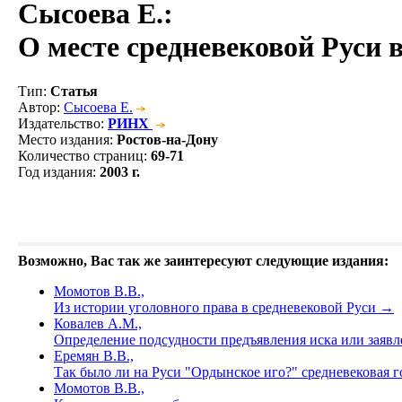
Сысоева Е.
:
О месте средневековой Руси 
Тип
:
Статья
Автор
:
Сысоева Е.
Издательство
:
РИНХ
Место издания
:
Ростов-на-Дону
Количество страниц
:
69-71
Год издания
:
2003 г.
Возможно, Вас так же заинтересуют следующие издания:
Момотов В.В.,
Из истории уголовного права в средневековой Руси
→
Ковалев А.М.,
Определение подсудности предъявления иска или заявле
Еремян В.В.,
Так было ли на Руси "Ордынское иго?" средневековая 
Момотов В.В.,