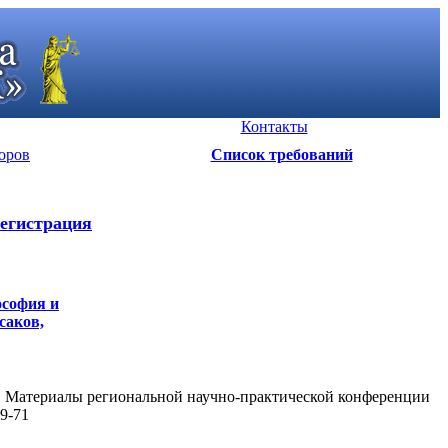
Контакты
оров
Список требований
егистрация
ософия и
рсаков,
 г.. Материалы региональной научно-практической конференции
9-71