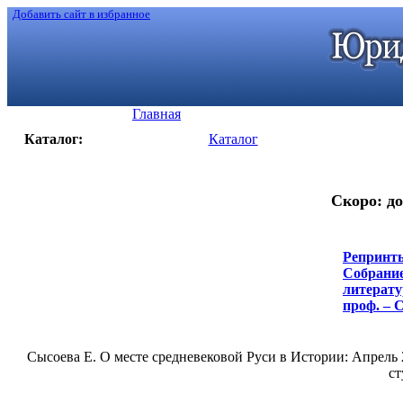
Добавить сайт в избранное
Главная
Каталог:
Каталог
Скоро: до
Репринты
Собрание
литератур
проф. – С
Сысоева Е. О месте средневековой Руси в Истории: Апрель 
ст