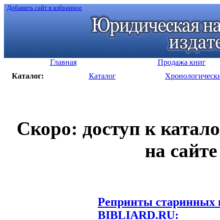
Добавить сайт в избранное
Главная
Продажа книг
Каталог:
Каталог
Хронологическ
Скоро: доступ к катал
на сайте
Репринты старинных к
BIBLIARD.RU: