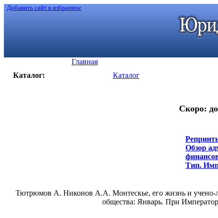
Добавить сайт в избранное
Главная
Каталог:
Каталог
Скоро: до
Репринты
Обзор ад
финансов
Тип. Имп.
Тютрюмов А. Никонов А.А. Монтескье, его жизнь и учено-лит
общества: Январь. При Императорс