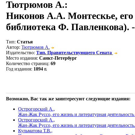
Тютрюмов А.
:
Никонов А.А. Монтескье, его
библиотека Ф. Павленкова). - С
Тип
:
Статья
Автор
:
Тютрюмов А.
Издательство
:
Тип. Правительствующего Сената
Место издания
:
Санкт-Петербург
Количество страниц
:
69
Год издания
:
1894 г.
Возможно, Вас так же заинтересуют следующие издания:
Острогорский А.,
Жан-Жак Руссо, его жизнь и литературная деятельност
Острогорский А.,
Жан-Жак Руссо, его жизнь и литературная деятельност
Кульматова Т.В.,