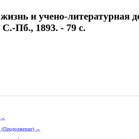
 жизнь и учено-литературная 
.-Пб., 1893. - 79 с.
ь
→
ь. (Продолжение)
→