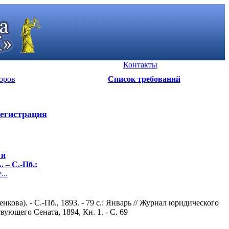
Контакты
оров
Список требований
егистрация
 и
 – С.-Пб.:
..
ва). - С.-Пб., 1893. - 79 с.: Январь // Журнал юридического
ующего Сената, 1894, Кн. 1. - С. 69