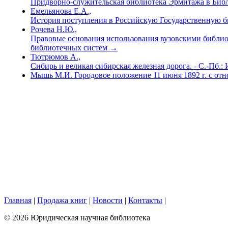
Придворно-служительская библиотека Эрмитажа в Биб
Емельянова Е.А.,
История поступления в Российскую Государственную б
Рочева Н.Ю.,
Правовые основания использования вузовскими библио
библиотечных систем
→
Тютрюмов А.,
Сибирь и великая сибирская железная дорога. - С.-Пб.:
Мышь М.И. Городовое положение 11 июня 1892 г. с от
Главная
|
Продажа книг
|
Новости
|
Контакты
|
© 2026 Юридическая научная библиотека