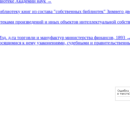
лиотеке Академии наук
→
иблиотеку книг из состава "собственных библиотек" Зимнего д
теками произведений и иных объектов интеллектуальной собст
 Изд. д-та торговли и мануфактур министерства финансов, 1893
носящимися к нему узаконениями, судебными и правительственн