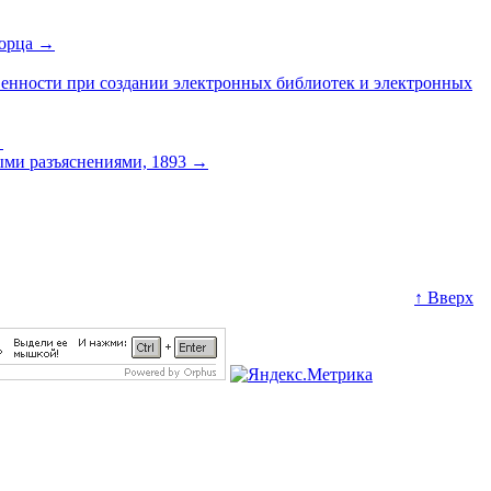
ворца
→
венности при создании электронных библиотек и электронных
→
ыми разъяснениями, 1893
→
↑ Вверх