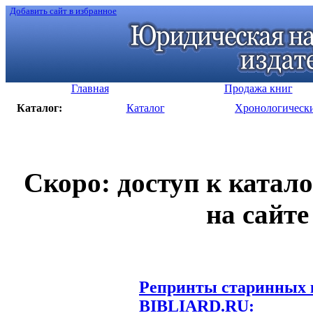
Добавить сайт в избранное
Главная
Продажа книг
Каталог:
Каталог
Хронологическ
Скоро: доступ к катал
на сайте
Репринты старинных к
BIBLIARD.RU: