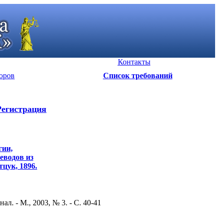
Контакты
оров
Список требований
Регистрация
гии,
реводов из
тцук, 1896.
. - М., 2003, № 3. - С. 40-41