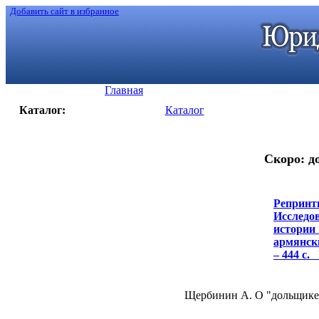
Добавить сайт в избранное
Главная
Каталог:
Каталог
Скоро: д
Репринт
Исследов
истории 
армянски
– 444 с.
П
Щербинин А. О "дольщике б