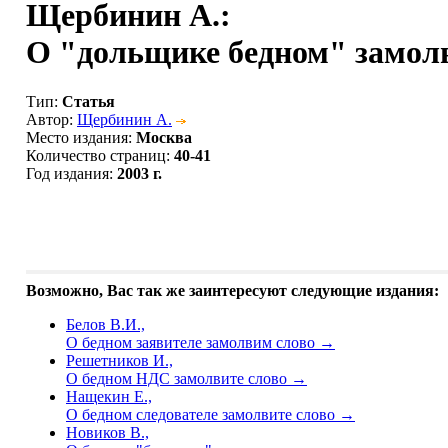
Щербинин А.
:
О "дольщике бедном" замолв
Тип
:
Статья
Автор
:
Щербинин А.
Место издания
:
Москва
Количество страниц
:
40-41
Год издания
:
2003 г.
Возможно, Вас так же заинтересуют следующие издания:
Белов В.И.,
О бедном заявителе замолвим слово
→
Решетников И.,
О бедном НДС замолвите слово
→
Нащекин Е.,
О бедном следователе замолвите слово
→
Новиков В.,