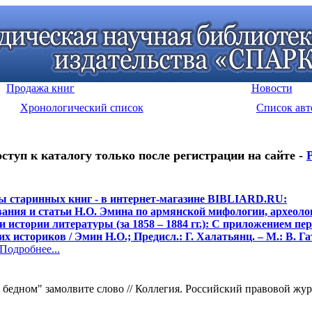
Продажа книг
Новости
Хронологический список
Список авт
оступ к каталогу только после регистрации на сайте -
ы старинных книг - в интернет-магазине BIBLIARD.RU:
ания и статьи Н.О. Эмина по армянской мифологии, археоло
и истории литературы (за 1858 – 1884 гг.): С приложением пе
х историков / Эмин Н.О.; Предисл.: Г. Халатьянц. – М.: В. Га
одробнее...
едном" замолвите слово // Коллегия. Российский правовой журнал