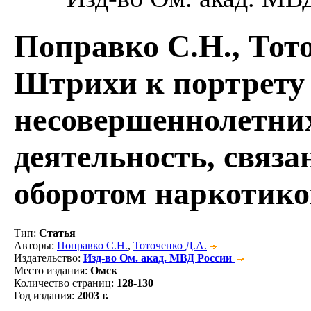
Поправко С.Н., Тот
Штрихи к портрету
несовершеннолетни
деятельность, связ
оборотом наркотико
Тип
:
Статья
Авторы
:
Поправко С.Н.
,
Тоточенко Д.А.
Издательство
:
Изд-во Ом. акад. МВД России
Место издания
:
Омск
Количество страниц
:
128-130
Год издания
:
2003 г.