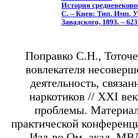
История средневеково
С. – Киев: Тип. Имп. 
Завадского, 1893. – 623
Поправко С.Н., Тоточ
вовлекателя несовер
деятельность, связа
наркотиков // XXI ве
проблемы. Материа
практической конференци
Изд-во Ом. акад. МВД