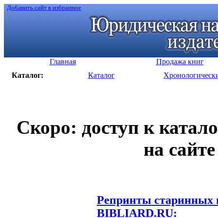
Добавить сайт в избранное
Главная
Продажа книг
Каталог:
Каталог
Хронологическ
Скоро: доступ к катал
на сайте
Репринты старинных к
BIBLIARD.RU: