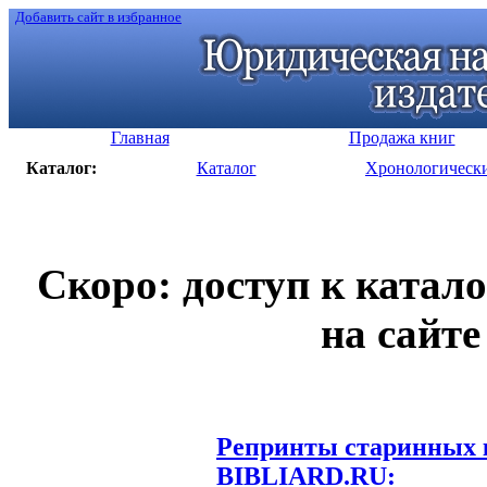
Добавить сайт в избранное
Главная
Продажа книг
Каталог:
Каталог
Хронологическ
Скоро: доступ к катал
на сайте
Репринты старинных к
BIBLIARD.RU: