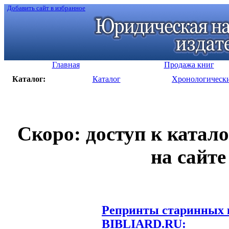
Добавить сайт в избранное
Главная
Продажа книг
Каталог:
Каталог
Хронологическ
Скоро: доступ к катал
на сайте
Репринты старинных к
BIBLIARD.RU: