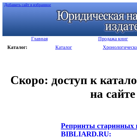
Добавить сайт в избранное
Главная
Продажа книг
Каталог:
Каталог
Хронологическ
Скоро: доступ к катал
на сайте
Репринты старинных к
BIBLIARD.RU: