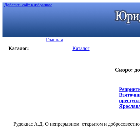
Добавить сайт в избранное
Главная
Каталог:
Каталог
Скоро: до
Репринты
Взяточни
преступл
Ярославль
Рудоквас А.Д. О непрерывном, открытом и добросовестно