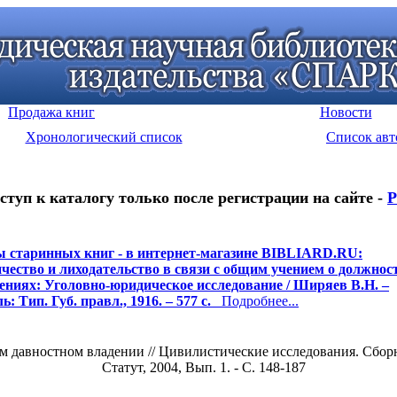
Продажа книг
Новости
Хронологический список
Список авт
ступ к каталогу только после регистрации на сайте -
Р
 старинных книг - в интернет-магазине BIBLIARD.RU:
чество и лиходательство в связи с общим учением о должно
ениях: Уголовно-юридическое исследование / Ширяев В.Н. –
: Тип. Губ. правл., 1916. – 577 с.
Подробнее...
м давностном владении // Цивилистические исследования. Сборн
Статут, 2004, Вып. 1. - С. 148-187