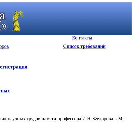
Контакты
оров
Список требований
егистрация
стных
ик научных трудов памяти профессора И.Н. Федорова. - М.: