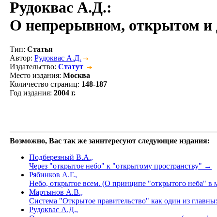
Рудоквас А.Д.
:
О непрерывном, открытом и 
Тип
:
Статья
Автор
:
Рудоквас А.Д.
Издательство
:
Статут
Место издания
:
Москва
Количество страниц
:
148-187
Год издания
:
2004 г.
Возможно, Вас так же заинтересуют следующие издания:
Подберезный В.А.,
Через "открытое небо" к "открытому пространству"
→
Рябинков А.Г.,
Небо, открытое всем. (О принципе "открытого неба" в
Мартынов А.В.,
Система "Открытое правительство" как один из главны
Рудоквас А.Д.,