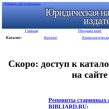
Добавить сайт в избранное
Главная
Продажа книг
Каталог:
Каталог
Хронологическ
Скоро: доступ к катал
на сайте
Репринты старинных к
BIBLIARD.RU: