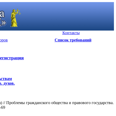
Контакты
оров
Список требований
егистрация
ьствам
. духов.
 // Проблемы гражданского общества и правового государства.
-69