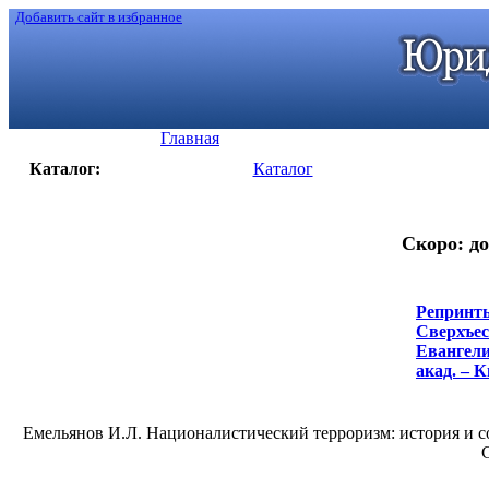
Добавить сайт в избранное
Главная
Каталог:
Каталог
Скоро: до
Репринты
Сверхъес
Евангели
акад. – К
Емельянов И.Л. Националистический терроризм: история и с
С