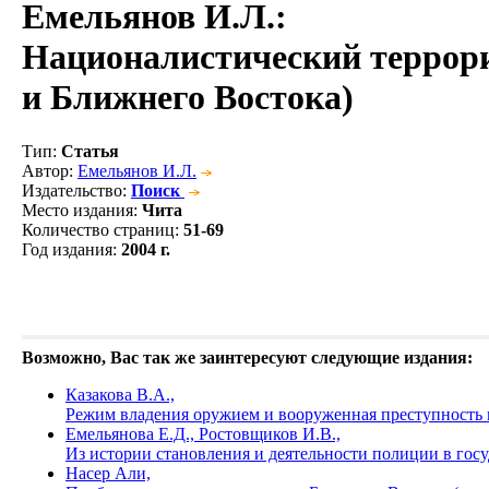
Емельянов И.Л.
:
Националистический террори
и Ближнего Востока)
Тип
:
Статья
Автор
:
Емельянов И.Л.
Издательство
:
Поиск
Место издания
:
Чита
Количество страниц
:
51-69
Год издания
:
2004 г.
Возможно, Вас так же заинтересуют следующие издания:
Казакова В.А.,
Режим владения оружием и вооруженная преступность 
Емельянова Е.Д., Ростовщиков И.В.,
Из истории становления и деятельности полиции в гос
Насер Али,