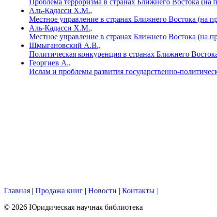
Проблема терроризма в странах Ближнего Востока (на 
Аль-Кадасси Х.М.,
Местное управление в странах Ближнего Востока (на п
Аль-Кадасси Х.М.,
Местное управление в странах Ближнего Востока (на пр
Шмыгановский А.В.,
Политическая конкуренция в странах Ближнего Восток
Георгиев А.,
Ислам и проблемы развития государственно-политическ
Главная
|
Продажа книг
|
Новости
|
Контакты
|
© 2026 Юридическая научная библиотека