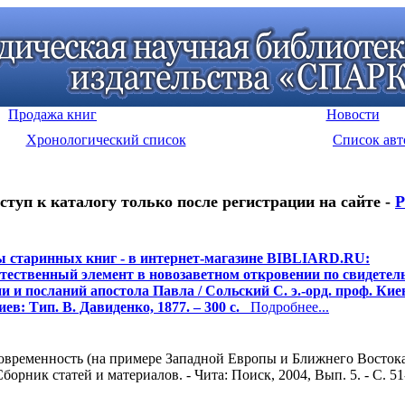
Продажа книг
Новости
Хронологический список
Список авт
ступ к каталогу только после регистрации на сайте -
Р
 старинных книг - в интернет-магазине BIBLIARD.RU:
тественный элемент в новозаветном откровении по свидетел
и и посланий апостола Павла / Сольский С. э.-орд. проф. Киев
иев: Тип. В. Давиденко, 1877. – 300 с.
Подробнее...
овременность (на примере Западной Европы и Ближнего Востока)
борник статей и материалов. - Чита: Поиск, 2004, Вып. 5. - С. 51