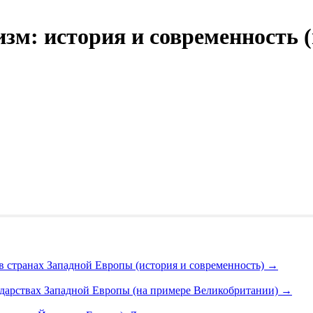
зм: история и современность 
в странах Западной Европы (история и современность)
→
ударствах Западной Европы (на примере Великобритании)
→