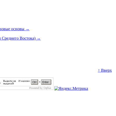
авовые основы
→
и Среднего Востока)
→
↑ Вверх