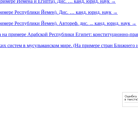
примере Йемена и Египта). Дис. … канд. юрид. наук
→
римере Республики Йемен). Дис. … канд. юрид. наук
→
имере Республики Йемен). Автореф. дис. ... канд. юрид. наук
→
а на примере Арабской Республики Египет: конституционно-пр
их систем в мусульманском мире. (На примере стран Ближнего 