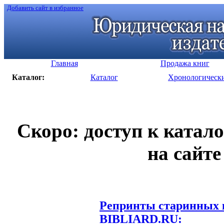
Добавить сайт в избранное
Главная
Продажа книг
Каталог:
Каталог
Хронологическ
Скоро: доступ к катал
на сайте
Репринты старинных к
BIBLIARD.RU: