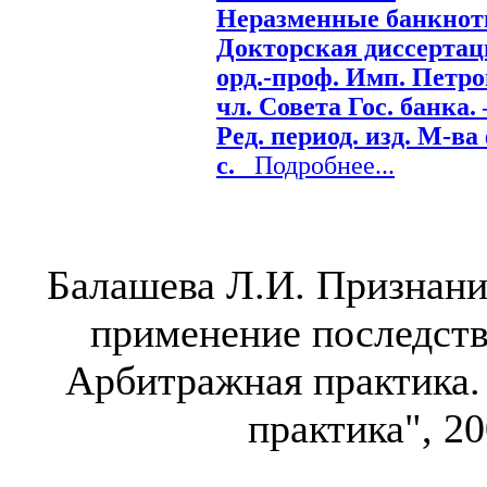
Неразменные банкноты
Докторская диссертаци
орд.-проф. Имп. Петрог
чл. Совета Гос. банка. 
Ред. период. изд. М-ва 
с.
Подробнее...
Балашева Л.И. Признани
применение последств
Арбитражная практика.
практика", 20