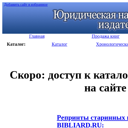
Добавить сайт в избранное
Главная
Продажа книг
Каталог:
Каталог
Хронологическ
Скоро: доступ к катал
на сайте
Репринты старинных к
BIBLIARD.RU: