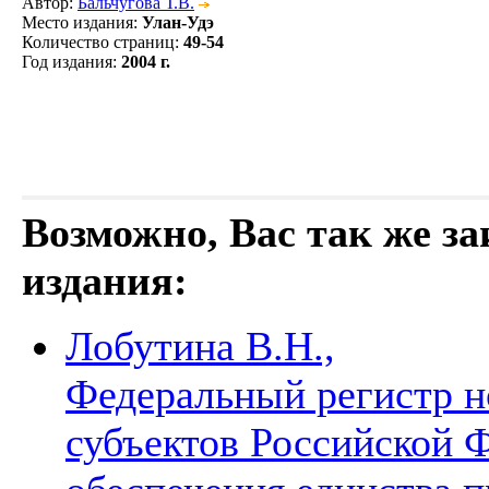
Автор
:
Бальчугова Т.В.
Место издания
:
Улан-Удэ
Количество страниц
:
49-54
Год издания
:
2004 г.
Возможно, Вас так же з
издания:
Лобутина В.Н.,
Федеральный регистр н
субъектов Российской Ф