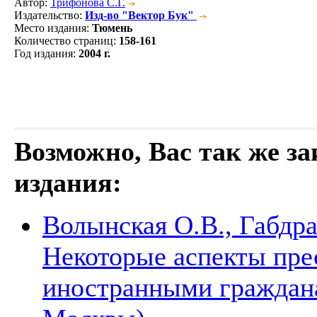
Автор
:
Трифонова С.Г.
Издательство
:
Изд-во "Вектор Бук"
Место издания
:
Тюмень
Количество страниц
:
158-161
Год издания
:
2004 г.
Возможно, Вас так же з
издания:
Волынская О.В., Габдра
Некоторые аспекты прес
иностранными граждана