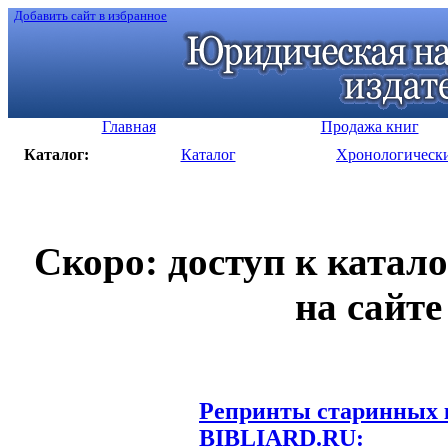
Добавить сайт в избранное
Главная
Продажа книг
Каталог:
Каталог
Хронологическ
Скоро: доступ к катал
на сайте
Репринты старинных к
BIBLIARD.RU: