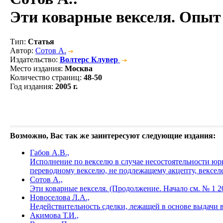
Эти коварные векселя. Опыт
Тип
:
Статья
Автор
:
Сотов А.
Издательство
:
Волтерс Клувер
Место издания
:
Москва
Количество страниц
:
48-50
Год издания
:
2005 г.
Возможно, Вас так же заинтересуют следующие издания:
Габов А.В.,
Исполнение по векселю в случае несостоятельности юри
переводному векселю, не подлежащему акцепту, векселе
Сотов А.,
Эти коварные векселя. (Продолжение. Начало см. № 1 20
Новоселова Л.А.,
Недействительность сделки, лежащей в основе выдачи в
Акимова Т.И.,