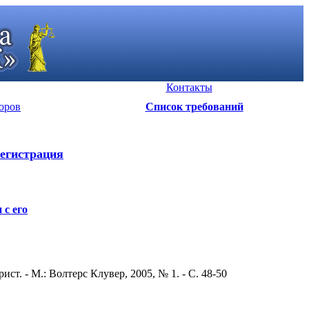
Контакты
оров
Список требований
егистрация
с его
т. - М.: Волтерс Клувер, 2005, № 1. - С. 48-50