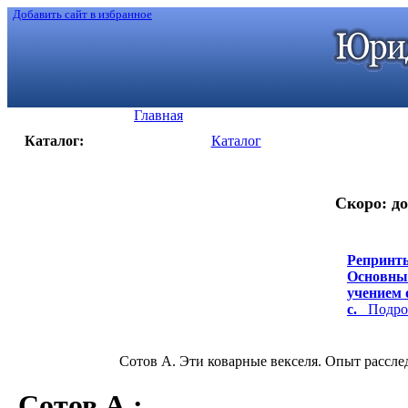
Добавить сайт в избранное
Главная
Каталог:
Каталог
Скоро: до
Репринты
Основные
учением о
с.
Подроб
Сотов А. Эти коварные векселя. Опыт расслед
Сотов А.
: