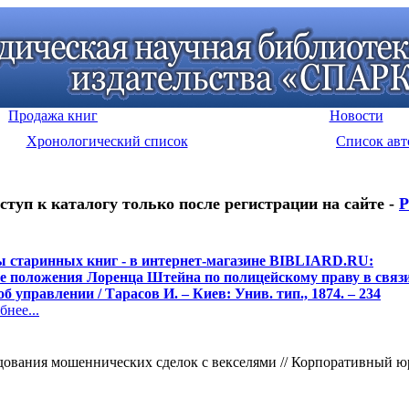
Продажа книг
Новости
Хронологический список
Список авт
ступ к каталогу только после регистрации на сайте -
Р
 старинных книг - в интернет-магазине BIBLIARD.RU:
 положения Лоренца Штейна по полицейскому праву в связи 
б управлении / Тарасов И. – Киев: Унив. тип., 1874. – 234
нее...
ования мошеннических сделок с векселями // Корпоративный юрис