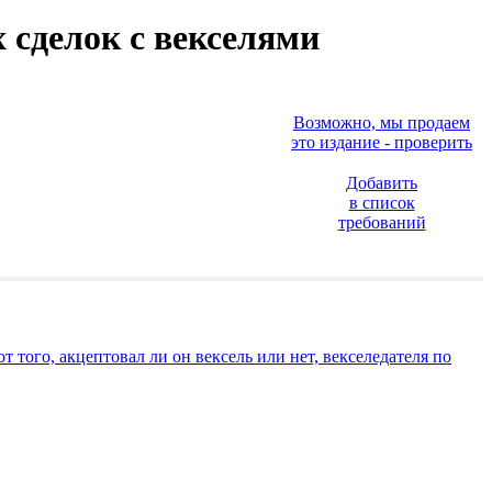
 сделок с векселями
Возможно, мы продаем
это издание - проверить
Добавить
в список
требований
 того, акцептовал ли он вексель или нет, векселедателя по