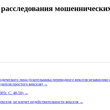
 расследования мошеннических
дического лица (плательщика переводного векселя независимо от
дателя простого векселя)
→
05г. С. 48-50)
→
екселя, не влечет недействительности векселя
→