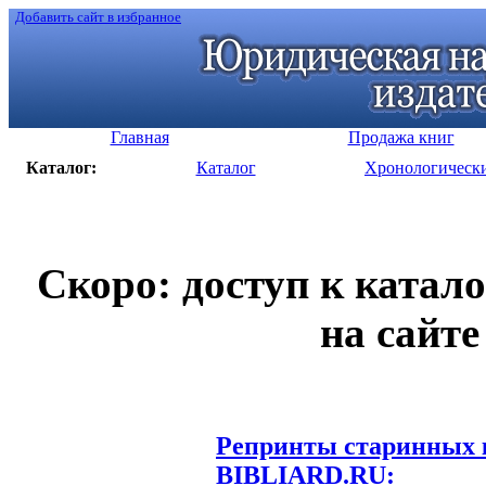
Добавить сайт в избранное
Главная
Продажа книг
Каталог:
Каталог
Хронологическ
Скоро: доступ к катал
на сайте
Репринты старинных к
BIBLIARD.RU: