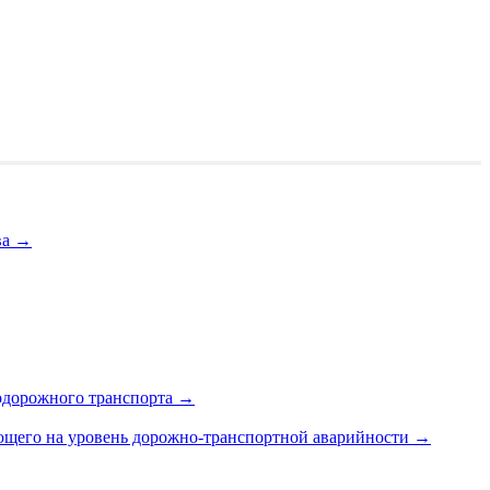
ва
→
одорожного транспорта
→
яющего на уровень дорожно-транспортной аварийности
→