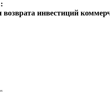
.
:
я возврата инвестиций коммер
ых