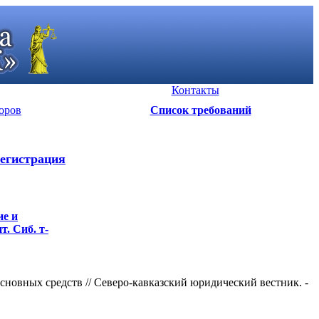
Контакты
оров
Список требований
егистрация
ие и
т. Сиб. т-
сновных средств // Северо-кавказский юридический вестник. -