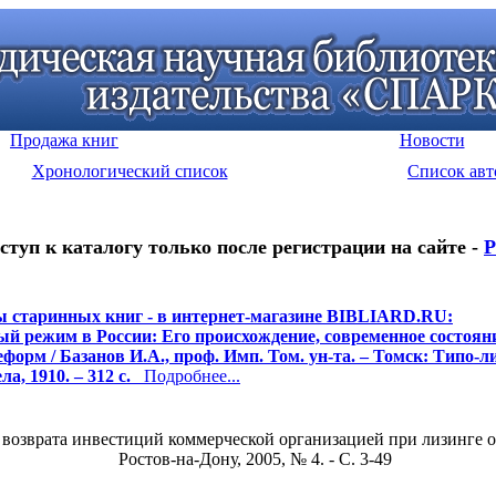
Продажа книг
Новости
Хронологический список
Список авт
ступ к каталогу только после регистрации на сайте -
Р
 старинных книг - в интернет-магазине BIBLIARD.RU:
й режим в России: Его происхождение, современное состоян
форм / Базанов И.А., проф. Имп. Том. ун-та. – Томск: Типо-ли
ла, 1910. – 312 с.
Подробнее...
 возврата инвестиций коммерческой организацией при лизинге о
Ростов-на-Дону, 2005, № 4. - С. 3-49