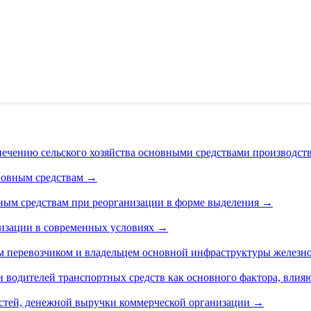
ечению сельского хозяйства основными средствами производст
новным средствам
→
ным средствам при реорганизации в форме выделения
→
изации в современных условиях
→
 перевозчиком и владельцем основной инфраструктуры железн
 водителей транспортных средств как основного фактора, вли
стей, денежной выручки коммерческой организации
→