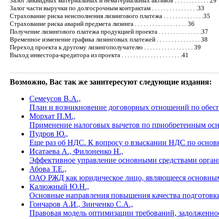
Залог ликвидных материальных и нематериальных активов . . . . . . . . . . . . 29
Залог части выручки по долгосрочным контрактам . . . . . . . . . . . . . . . .33
Страхование риска неисполнения лизингового платежа . . . . . . . . . . . . . .35
Страхование риска аварий предмета лизинга . . . . . . . . . . . . . . . . . . 36
Получение лизингового платежа продукцией проекта . . . . . . . . . . . . . . .37
Временное изменение графика лизинговых платежей . . . . . . . . . . . . . . . 38
Переход проекта к другому лизингополучателю . . . . . . . . . . . . . . . . . 39
Выход инвестора-кредитора из проекта . . . . . . . . . . . . . . . . . . . . .41
Возможно, Вас так же заинтересуют следующие издания:
Семеусов В.А.,
План и возникновение договорных отношений по обесп
Морхат П.М.,
Применение налоговых вычетов по приобретенным ос
Пудров Ю.,
Еще раз об НДС. К вопросу о взыскании НДС по основ
Исатаева А., Филоненко Н.,
Эффективное управление основными средствами орган
Абова Т.Е.,
ОАО РЖД как юридическое лицо, являющееся основным
Калюжный Ю.Н.,
Основные направления повышения качества подготовки
Гончаров А.И., Зинченко С.А.,
Правовая модель оптимизации требований, задолженно