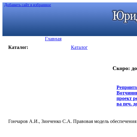
Добавить сайт в избранное
Главная
Каталог:
Каталог
Скоро: до
Репринты
Вотчинны
проект ре
ва печ. де
Гончаров А.И., Зинченко С.А. Правовая модель обеспечения