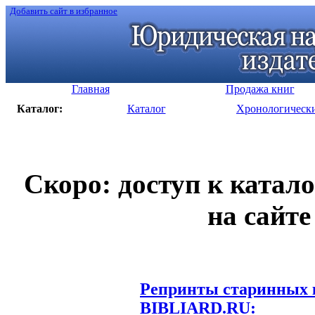
Добавить сайт в избранное
Главная
Продажа книг
Каталог:
Каталог
Хронологическ
Скоро: доступ к катал
на сайте
Репринты старинных к
BIBLIARD.RU: