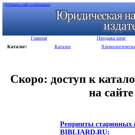
Добавить сайт в избранное
Главная
Продажа книг
Каталог:
Каталог
Хронологическ
Скоро: доступ к катал
на сайте
Репринты старинных к
BIBLIARD.RU: