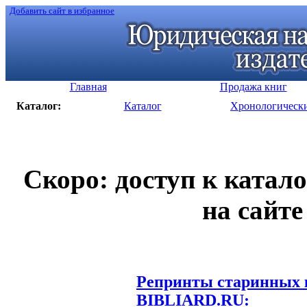
Добавить сайт в избранное
Главная
Продажа книг
Каталог:
Каталог
Хронологическ
Скоро: доступ к катал
на сайте
Репринты старинных к
BIBLIARD.RU: